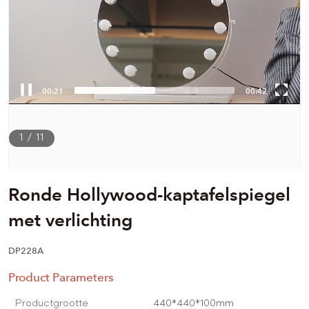
00:22
00:42
1
/
11
Ronde Hollywood-kaptafelspiegel
met verlichting
DP228A
Product Parameters
Productgrootte
440*440*100mm