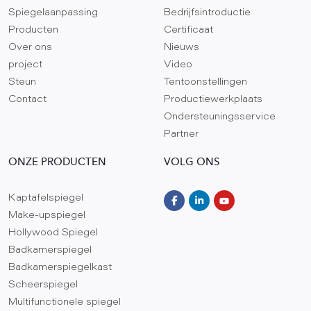
Spiegelaanpassing
Bedrijfsintroductie
Producten
Certificaat
Over ons
Nieuws
project
Video
Steun
Tentoonstellingen
Contact
Productiewerkplaats
Ondersteuningsservice
Partner
ONZE PRODUCTEN
VOLG ONS
Kaptafelspiegel
Make-upspiegel
Hollywood Spiegel
Badkamerspiegel
Badkamerspiegelkast
Scheerspiegel
Multifunctionele spiegel