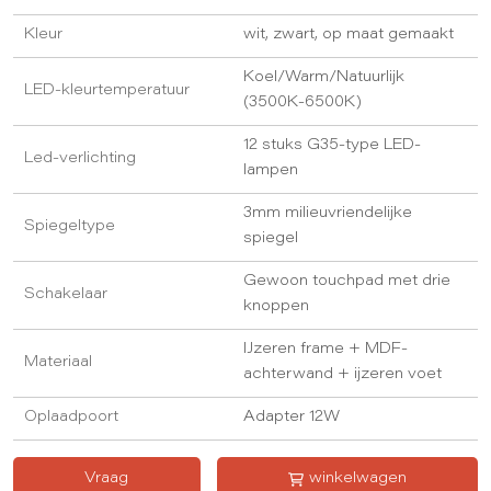
Kleur
wit, zwart, op maat gemaakt
Koel/Warm/Natuurlijk
LED-kleurtemperatuur
(3500K-6500K)
12 stuks G35-type LED-
Led-verlichting
lampen
3mm milieuvriendelijke
Spiegeltype
spiegel
Gewoon touchpad met drie
Schakelaar
knoppen
IJzeren frame + MDF-
Materiaal
achterwand + ijzeren voet
Oplaadpoort
Adapter 12W
Vraag
winkelwagen