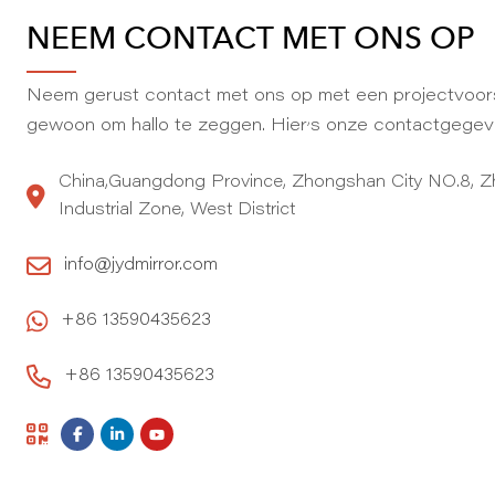
NEEM CONTACT MET ONS OP
Neem gerust contact met ons op met een projectvoorste
,
gewoon om hallo te zeggen. Hier
s onze contactgegev
China,Guangdong Province, Zhongshan City NO.8, Z
Industrial Zone, West District
info@jydmirror.com
+86 13590435623
+86 13590435623