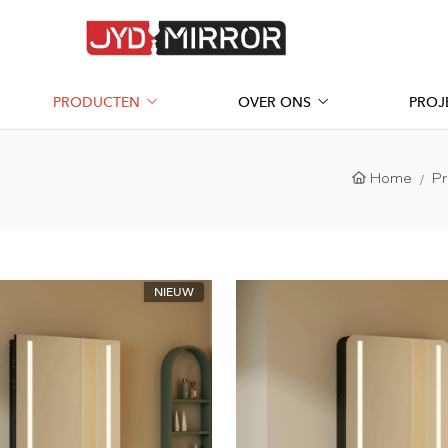
PRODUCTEN
OVER ONS
PROJ
Home
Pr
NIEUW